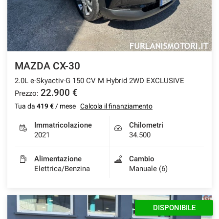
Salva
le
impostazioni
MAZDA CX-30
2.0L e-Skyactiv-G 150 CV M Hybrid 2WD EXCLUSIVE
22.900 €
Prezzo:
Tua da
419 €
/ mese
Calcola il finanziamento
Immatricolazione
Chilometri
2021
34.500
Alimentazione
Cambio
Elettrica/Benzina
Manuale (6)
DISPONIBILE