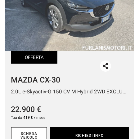
tracciamento
che
AREA COMMERCIANTI
adottiamo
per
offrire
le
funzionalità
e
svolgere
OFFERTA
le
attività
di
seguito
MAZDA CX-30
descritte.
Per
2.0L e-Skyactiv-G 150 CV M Hybrid 2WD EXCLUSIVE
ottenere
maggiori
22.900 €
informazioni
sull'utilità
Tua da
419 €
/ mese
e
sul
funzionamento
SCHEDA
RICHIEDI INFO
VEICOLO
di