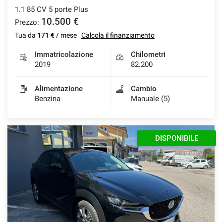
1.1 85 CV 5 porte Plus
10.500 €
Prezzo:
Tua da
171 €
/ mese
Calcola il finanziamento
mpre
Cookie necessari
ilitato
Immatricolazione
Chilometri
2019
82.200
Cookie delle preferenze
Alimentazione
Cambio
Benzina
Manuale (5)
Cookie per il miglioramento dell'esperienza utente
Cookie analitici
DISPONIBILE
Cookie di marketing
Leggi
la
cookie
policy