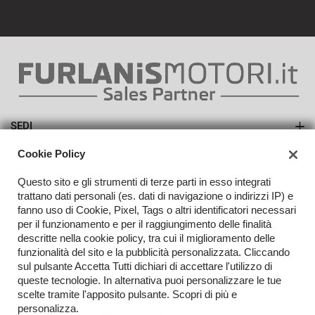
SEDI
Sede di Portogruaro
Cookie Policy
AZIENDA
Questo sito e gli strumenti di terze parti in esso integrati
Contatti
trattano dati personali (es. dati di navigazione o indirizzi IP) e
fanno uso di Cookie, Pixel, Tags o altri identificatori necessari
per il funzionamento e per il raggiungimento delle finalità
descritte nella cookie policy, tra cui il miglioramento delle
funzionalità del sito e la pubblicità personalizzata. Cliccando
sul pulsante Accetta Tutti dichiari di accettare l'utilizzo di
TORNA IN CIMA
queste tecnologie. In alternativa puoi personalizzare le tue
scelte tramite l'apposito pulsante. Scopri di più e
Copyright © 2026 Furlanis Motori Srls - P.IVA 04400450278 -
Leggi
personalizza.
l'informativa sulla privacy
-
Cookie Policy