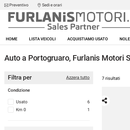
Preventivo
Sedi e orari
Le
tue
preferenze
di
HOME
consenso
HOME
LISTA VEICOLI
ACQUISTIAMO USATO
NOL
Il
LISTA VEICOLI
seguente
Auto a Portogruaro, Furlanis Motori S
pannello
ACQUISTIAMO USATO
ti
consente
di
Filtra per
NOLEGGIO
Azzera tutto
7 risultati
esprimere
le
Condizione
tue
ASSISTENZA
preferenze
Usato
6
di
consenso
DICONO DI NOI
Km 0
1
esta
alle
tecnologie
CONTATTI
porte Plus
di