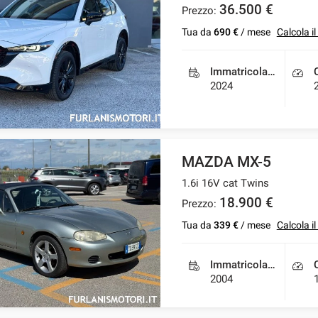
36.500 €
Prezzo:
Tua da
690 €
/ mese
Calcola i
Immatricolazione
2024
MAZDA MX-5
1.6i 16V cat Twins
18.900 €
Prezzo:
Tua da
339 €
/ mese
Calcola i
Immatricolazione
2004