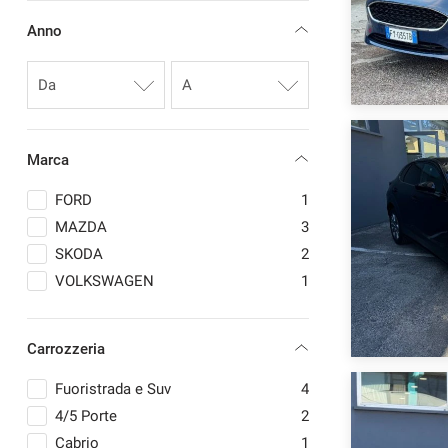
questi
Anno
strumenti
di
tracciamento
si
rimanda
alla
cookie
Marca
policy.
Puoi
FORD
1
rivedere
MAZDA
3
e
SKODA
2
modificare
le
VOLKSWAGEN
1
tue
scelte
in
Carrozzeria
qualsiasi
momento.
Fuoristrada e Suv
4
4/5 Porte
2
Cabrio
1
a