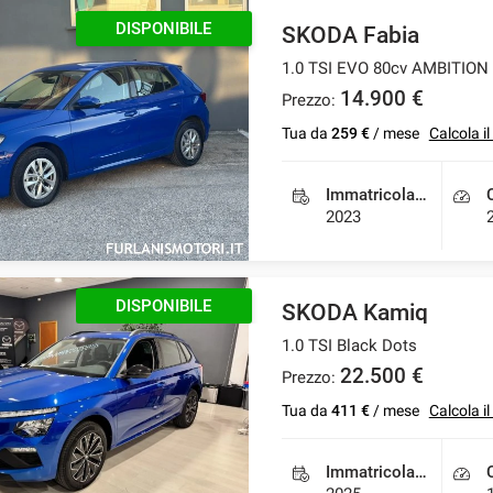
DISPONIBILE
SKODA Fabia
1.0 TSI EVO 80cv AMBITION
14.900 €
Prezzo:
Tua da
259 €
/ mese
Calcola i
Immatricolazione
2023
KM 0
SKODA Kamiq
1.0 TSI Black Dots
22.500 €
Prezzo:
Tua da
411 €
/ mese
Calcola i
Immatricolazione