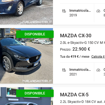
Immatricolazione
2019
DISPONIBILE
MAZDA CX-30
2.0L e-Skyactiv-G 150 CV M
22.900 €
Prezzo:
Tua da
419 €
/ mese
Calcola i
Immatricolazione
2021
DISPONIBILE
MAZDA CX-5
2.2L Skyactiv-D 184 CV aut