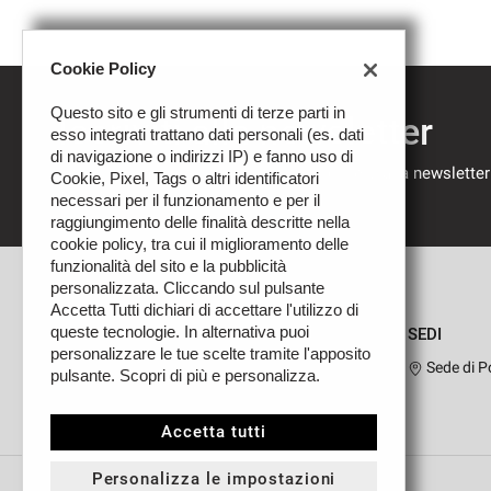
Cookie Policy
Questo sito e gli strumenti di terze parti in
Iscriviti alla newsletter
esso integrati trattano dati personali (es. dati
di navigazione o indirizzi IP) e fanno uso di
Compila il modulo sottostante per iscriverti alla newsletter
Cookie, Pixel, Tags o altri identificatori
nostre novità.
necessari per il funzionamento e per il
raggiungimento delle finalità descritte nella
cookie policy, tra cui il miglioramento delle
funzionalità del sito e la pubblicità
personalizzata. Cliccando sul pulsante
Accetta Tutti dichiari di accettare l'utilizzo di
queste tecnologie. In alternativa puoi
SEDI
personalizzare le tue scelte tramite l'apposito
Sede di P
pulsante. Scopri di più e personalizza.
Leggi
la
cookie
Accetta tutti
policy
Personalizza le impostazioni