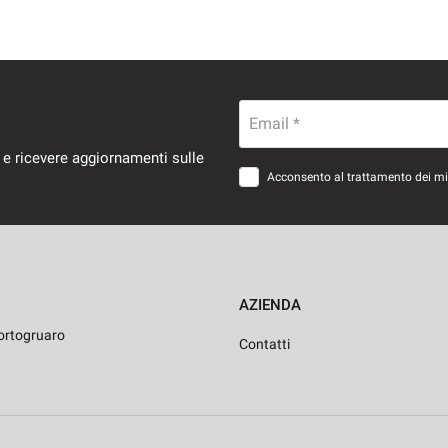
Email *
 e ricevere aggiornamenti sulle
Acconsento al trattamento dei miei
AZIENDA
ortogruaro
Contatti