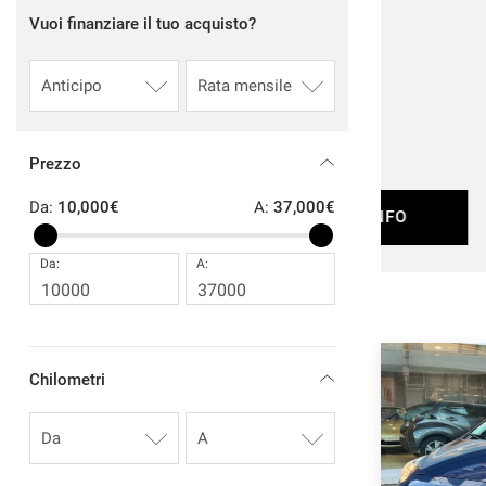
tracciamento
Vuoi finanziare il tuo acquisto?
che
AREA COMMERCIANTI
adottiamo
€
per
offrire
1 €
/ mese
le
funzionalità
e
Prezzo
svolgere
le
Da:
10,000€
A:
37,000€
EICOLO
RICHIEDI INFO
attività
di
Da:
A:
seguito
descritte.
Per
ottenere
maggiori
informazioni
Chilometri
sull'utilità
e
sul
funzionamento
di