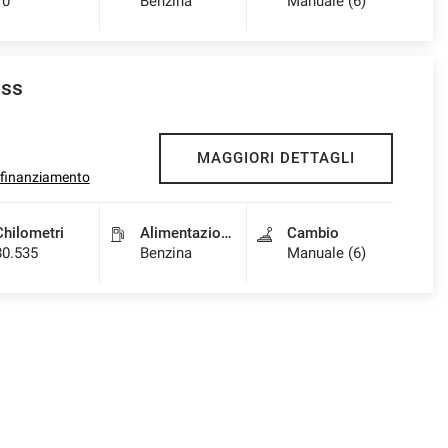
10
Benzina
Manuale (6)
ss
MAGGIORI DETTAGLI
l finanziamento
Chilometri
Alimentazione
Cambio
80.535
Benzina
Manuale (6)