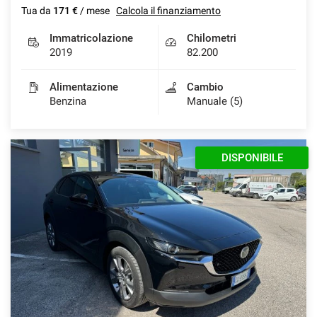
Tua da
171 €
/ mese
Calcola il finanziamento
Immatricolazione
Chilometri
2019
82.200
mpre
Cookie necessari
ilitato
Alimentazione
Cambio
Benzina
Manuale (5)
Cookie delle preferenze
Cookie per il miglioramento dell'esperienza utente
DISPONIBILE
Cookie analitici
Cookie di marketing
Leggi
la
cookie
policy