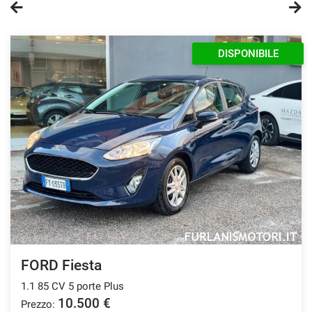
questi
strumenti
di
DISPONIBILE
tracciamento
si
rimanda
alla
cookie
policy.
Puoi
rivedere
e
modificare
le
tue
scelte
in
qualsiasi
FORD Fiesta
momento.
1.1 85 CV 5 porte Plus
10.500 €
Prezzo:
a