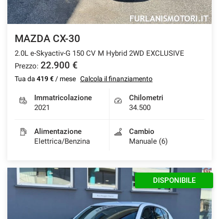
Salva
le
impostazioni
MAZDA CX-30
2.0L e-Skyactiv-G 150 CV M Hybrid 2WD EXCLUSIVE
22.900 €
Prezzo:
Tua da
419 €
/ mese
Calcola il finanziamento
Immatricolazione
Chilometri
2021
34.500
Alimentazione
Cambio
Elettrica/Benzina
Manuale (6)
DISPONIBILE