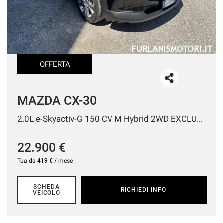
tracciamento
che
AREA COMMERCIANTI
adottiamo
per
offrire
le
funzionalità
OFFERTA
e
svolgere
le
MAZDA CX-30
attività
di
2.0L e-Skyactiv-G 150 CV M Hybrid 2WD EXCLUSIVE
seguito
descritte.
Per
22.900 €
ottenere
Tua da
419 €
/ mese
maggiori
informazioni
sull'utilità
SCHEDA
RICHIEDI INFO
e
VEICOLO
sul
funzionamento
di